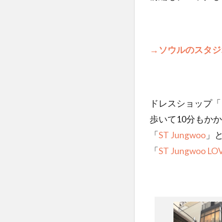
→ソウルのスタジ
ドレスショップ「Mar
歩いて10分もか
「
ST Jungwoo
」
「
ST Jungwoo LO