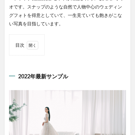
オです。スナップのような自然で人物中心のウェディン
グフォトを得意としていて、一生見ていても飽きがこな
い写真を目指しています。
目次
1
2022
年最
新サ
2022年最新サンプル
ンプ
ル