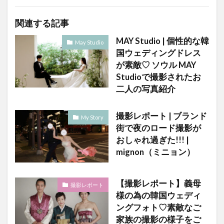
関連する記事
MAY Studio | 個性的な韓
May Studio
国ウェディングドレス
が素敵♡ ソウル MAY
Studioで撮影されたお
二人の写真紹介
撮影レポート | ブランド
My Story
街で夜のロード撮影が
おしゃれ過ぎた!!! |
mignon（ミニョン）
【撮影レポート】義母
撮影レポート
様の為の韓国ウェディ
ングフォト♡素敵なご
家族の撮影の様子をご