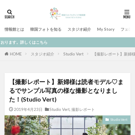
情報館とは
韓国フォトを知る
スタジオ紹介
My Story
フェア
ちら
HOME
スタジオ紹介
Studio Vert
【撮影レポート】新婦様は
【撮影レポート】新婦様は読者モデル♡ま
るでサンプル写真の様な撮影となりまし
た！(Studio Vert)
2019年4月23日
Studio Vert
,
撮影レポート
Studio Vert