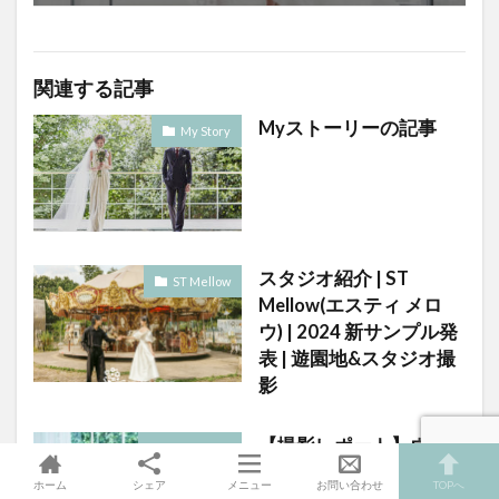
関連する記事
Myストーリーの記事
My Story
スタジオ紹介 | ST
ST Mellow
Mellow(エスティ メロ
ウ) | 2024 新サンプル発
表 | 遊園地&スタジオ撮
影
【撮影レポート】ウェ
Studio Vert
ディングドレスで
ホーム
シェア
メニュー
お問い合わせ
TOPへ