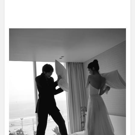
ショ
ン
3
撮影
ロケ
ーシ
ョ
ン：
釜山
と海
雲台
の魅
力
4
撮
影
プ
ラ
ン
の
ポ
イ