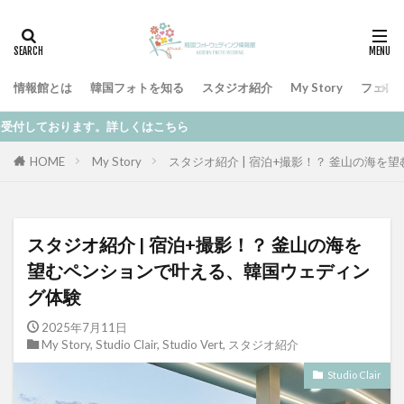
情報館とは
韓国フォトを知る
スタジオ紹介
My Story
フェア
ただい
HOME
My Story
スタジオ紹介 | 宿泊+撮影！？ 釜山の海
スタジオ紹介 | 宿泊+撮影！？ 釜山の海を
望むペンションで叶える、韓国ウェディン
グ体験
2025年7月11日
My Story
,
Studio Clair
,
Studio Vert
,
スタジオ紹介
Studio Clair