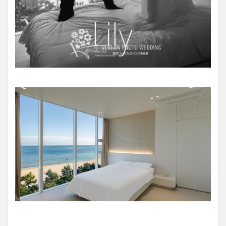
ン
ト
5
サ
ン
プ
ル
写
真
6
お
す
す
め
ポ
イ
ン
ト
7
撮
影・