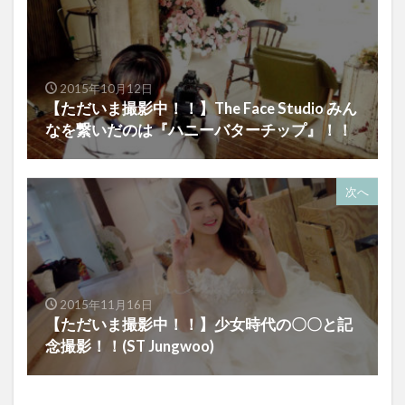
2015年10月12日
【ただいま撮影中！！】The Face Studio みん
なを繋いだのは『ハニーバターチップ』！！
次へ
2015年11月16日
【ただいま撮影中！！】少女時代の〇〇と記
念撮影！！(ST Jungwoo)