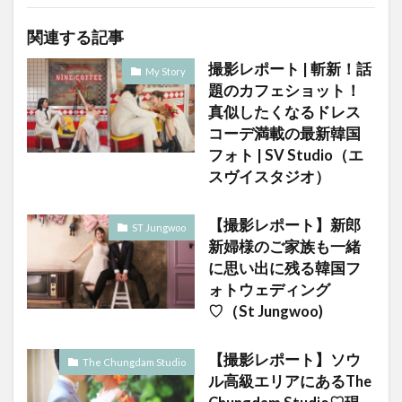
関連する記事
撮影レポート | 斬新！話
My Story
題のカフェショット！
真似したくなるドレス
コーデ満載の最新韓国
フォト | SV Studio（エ
スヴイスタジオ）
【撮影レポート】新郎
ST Jungwoo
新婦様のご家族も一緒
に思い出に残る韓国フ
ォトウェディング
♡（St Jungwoo)
【撮影レポート】ソウ
The Chungdam Studio
ル高級エリアにあるThe