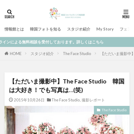
情報館とは
韓国フォトを知る
スタジオ紹介
My Story
フェア
料相談を受付しております。詳しくはこちら
HOME
スタジオ紹介
The Face Studio
【ただいま撮影中】Th
【ただいま撮影中】The Face Studio 韓国
は大好き！でも写真は…(笑)
2015年10月26日
The Face Studio
,
撮影レポート
The Face Studio