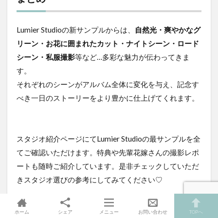
Lumier Studioの新サンプルからは、
自然光・爽やかなグ
リーン・お花に囲まれたカット・ナイトシーン・ロード
シーン・私服撮影
等など…多彩な魅力が伝わってきま
す。
それぞれのシーンがアルバム全体に変化を与え、記念す
べき一日のストーリーをより豊かに仕上げてくれます。
スタジオ紹介ページにてLumier Studioの最サンプルを全
てご確認いただけます。特典や先輩花嫁さんの撮影レポ
ートも随時ご紹介しています。是非チェックしていただ
きスタジオ選びの参考にしてみてください♡
ホーム
シェア
メニュー
お問い合わせ
TOPへ
Lumier Studio 紹介ページはこちら