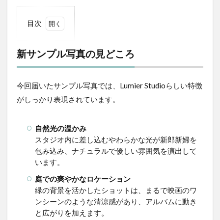
目次
1
新
新サンプル写真の見どころ
サ
ン
プ
ル
今回届いたサンプル写真では、Lumier Studioらしい特徴
写
がしっかり表現されています。
真
の
見
自然光の温かみ
ど
スタジオ内に差し込むやわらかな光が新郎新婦を
こ
ろ
包み込み、ナチュラルで優しい雰囲気を演出して
います。
2
ま
庭での爽やかなロケーション
と
緑の背景を活かしたショットは、まるで映画のワ
め
ンシーンのような清涼感があり、アルバムに動き
と広がりを加えます。