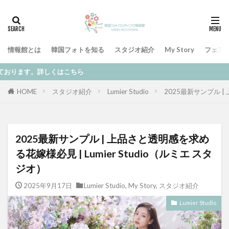
情報館とは
韓国フォトを知る
スタジオ紹介
My Story
フェア
ただいまオンラインによる
HOME
スタジオ紹介
Lumier Studio
2025最新サンプル |
2025最新サンプル | 上品さと透明感を求め
る花嫁様必見 | Lumier Studio（ルミエ スタ
ジオ）
2025年9月17日
Lumier Studio
,
My Story
,
スタジオ紹介
Lumier Studio