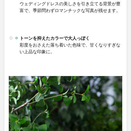
かな
ウェディングドレスの美しさを引き立てる背景が豊
ホワ
富で、季節問わずロマンチックな写真が残せます。
イト
トー
ンが
主役
トーンを抑えたカラーで大人っぽく
2.2
ブー
彩度をおさえた落ち着いた色味で、甘くなりすぎな
ケや
い上品な印象に。
小物
使い
がお
洒落
な演
出
2.3
新郎
様も
引き
立つ
カラ
ーバ