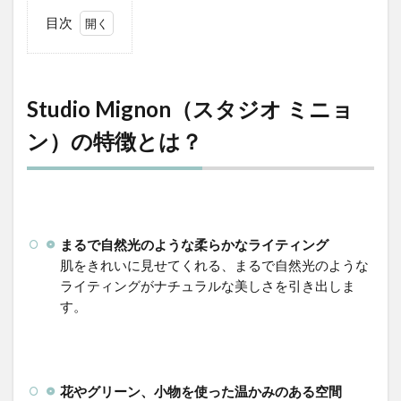
目次
1
Studio
Mignon（ス
タジオ ミニ
ョン）の特
Studio Mignon（スタジオ ミニョ
徴とは？
ン）の特徴とは？
2
新
作
サ
ン
プ
まるで自然光のような柔らかなライティング
ル
肌をきれいに見せてくれる、まるで自然光のような
の
見
ライティングがナチュラルな美しさを引き出しま
ど
す。
こ
ろ
2.1
柔ら
花やグリーン、小物を使った温かみのある空間