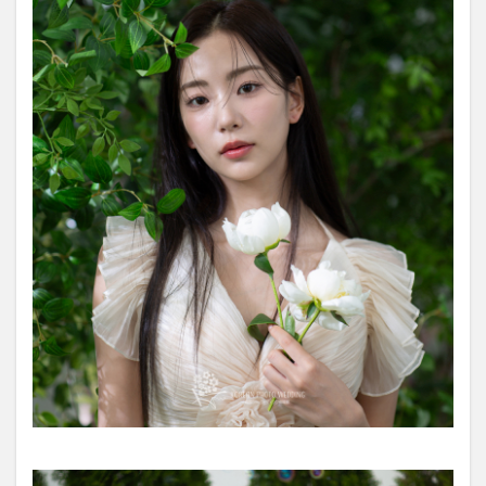
ラン
ス
2.4
ソウ
ルの
高級
エリ
アで
ロー
ド撮
影
3
Studio
Mignon
はこん
なカッ
プルに
おすす
め！
4
最新