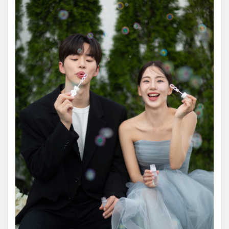
サン
プル
写真
をチ
ェッ
ク！