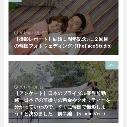
2016年12月15日
【撮影レポート】結婚１周年記念♪に２回目
の韓国フォトウェディング♪(The Face Studio)
次へ
2017年2月8日
【アンケート】日本のブライダル業界前勤
務 日本での前撮りの料金やクオリティーを
分かっていたので、すぐに韓国で撮影しよ
う！と決めました 前半編 (Studio Vert)