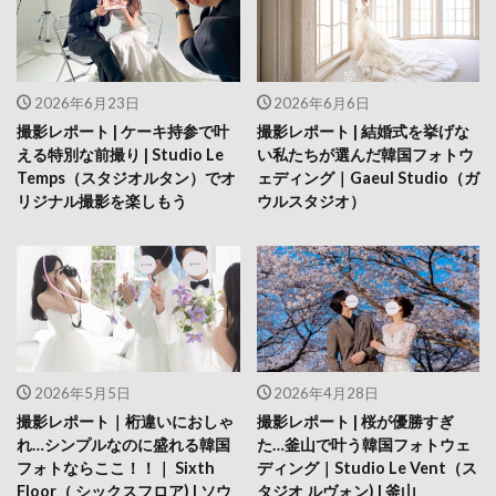
2026年6月23日
2026年6月6日
撮影レポート | ケーキ持参で叶
撮影レポート | 結婚式を挙げな
える特別な前撮り | Studio Le
い私たちが選んだ韓国フォトウ
Temps（スタジオルタン）でオ
ェディング｜Gaeul Studio（ガ
リジナル撮影を楽しもう
ウルスタジオ）
2026年5月5日
2026年4月28日
撮影レポート｜桁違いにおしゃ
撮影レポート | 桜が優勝すぎ
れ…シンプルなのに盛れる韓国
た…釜山で叶う韓国フォトウェ
フォトならここ！！｜ Sixth
ディング｜Studio Le Vent（ス
Floor（ シックスフロア) | ソウ
タジオ ルヴォン) | 釜山