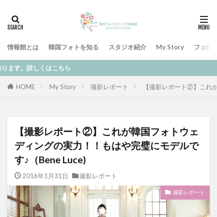
情報館とは
韓国フォトを知る
スタジオ紹介
My Story
フェア
はこちら
HOME
My Story
撮影レポート
【撮影レポート②】これが韓
【撮影レポート②】これが韓国フォトウェ
ディングの実力！！もはや完璧にモデルで
す♪（Bene Luce)
2016年1月31日
撮影レポート
撮影レポート