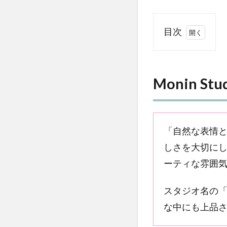
目次
1
Monin
Studio
Monin 
って
どん
なと
こ
ろ？
「自然な表情
しさを大切にし
2
撮
ーティな雰囲気
影
ス
スタジオ名の「
タ
な中にも上品
イ
ル