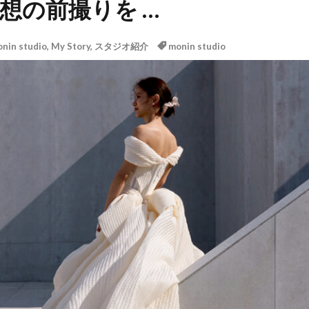
想の前撮りを …
nin studio
,
My Story
,
スタジオ紹介
monin studio