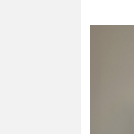
の
魅
​
力
3
ヘア
メイ
ク・
ドレ
スシ
ョッ
プ