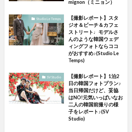
mignon（ミニョン）
【撮影レポート】スタ
Studio Le Temps
ジオ＆ビーチ＆カフェ
ストリート♩モデルさ
んのような韓国ウェデ
ィングフォトならココ
がおすすめ♪(Studio Le
Temps)
【撮影レポート】1泊2
SV Studio
日の韓国フォトプラン♪
当日帰国だけど、妥協
はNO!元気いっぱいなお
二人の韓国前撮りの様
子をレポート♪(SV
Studio)